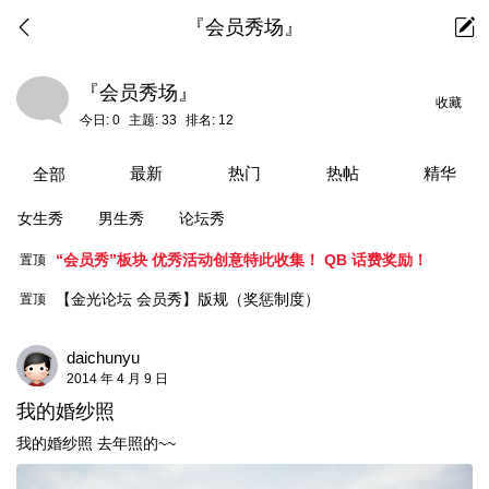
『会员秀场』
『会员秀场』
收藏
今日:
0
主题:
33
排名:
12
最新
热门
热帖
精华
全部
女生秀
男生秀
论坛秀
“会员秀”板块 优秀活动创意特此收集！ QB 话费奖励！
置顶
【金光论坛 会员秀】版规（奖惩制度）
置顶
daichunyu
2014 年 4 月 9 日
我的婚纱照
我的婚纱照 去年照的~~