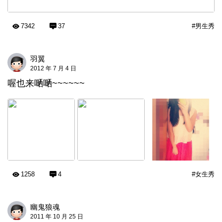
7342
37
#男生秀
羽翼
2012 年 7 月 4 日
喔也来嗮嗮~~~~~~
1258
4
#女生秀
幽鬼狼魂
2011 年 10 月 25 日