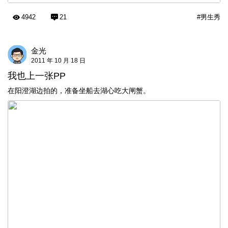
4942
21
#男生秀
金光
2011 年 10 月 18 日
我也上一张PP
在阳澄湖边拍的，准备坐船去湖心吃大闸蟹。