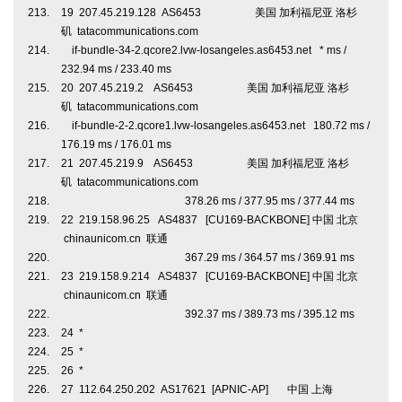
19 207.45.219.128 AS6453 美国 加利福尼亚 洛杉
矶 tatacommunications.com
if-bundle-34-2.qcore2.lvw-losangeles.as6453.net * ms /
232.94 ms / 233.40 ms
20 207.45.219.2 AS6453 美国 加利福尼亚 洛杉
矶 tatacommunications.com
if-bundle-2-2.qcore1.lvw-losangeles.as6453.net 180.72 ms /
176.19 ms / 176.01 ms
21 207.45.219.9 AS6453 美国 加利福尼亚 洛杉
矶 tatacommunications.com
378.26 ms / 377.95 ms / 377.44 ms
22 219.158.96.25 AS4837 [CU169-BACKBONE] 中国 北京
chinaunicom.cn 联通
367.29 ms / 364.57 ms / 369.91 ms
23 219.158.9.214 AS4837 [CU169-BACKBONE] 中国 北京
chinaunicom.cn 联通
392.37 ms / 389.73 ms / 395.12 ms
24 *
25 *
26 *
27 112.64.250.202 AS17621 [APNIC-AP] 中国 上海