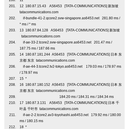
11 *
12 180.87.15.43 AS6453 [TATA-COMMUNICATIONS] 新加坡
tatacommunications.com
if-bundle-41-2.qcore2.svw-singapore.as6453.net 281.80 ms /
* ms / * ms
13 180.87.84.128 AS6453 [TATA-COMMUNICATIONS] 新加坡
tatacommunications.com
if-ae-33-2.tcore2.svw-singapore.as6453.net 201.47 ms /
187.75 ms / 187.66 ms
14 180.87.181.244 AS6453 [TATA-COMMUNICATIONS] 日本 东
京都 东京 tatacommunications.com
if-ae-44-3.tcore2.tv2-tokyo.as6453.net 179.03 ms / 178.97 ms
/ 178.97 ms
15 *
16 180.87.180.152 AS6453 [TATA-COMMUNICATIONS] 日本 东
京都 东京 tatacommunications.com
184.20 ms / 184.31 ms / 184.34 ms
17 180.87.3.131 AS6453 [TATA-COMMUNICATIONS] 日本 千
叶县 千叶市 tatacommunications.com
if-ae-2-2.tcore2.av3-toyohashi.as6453.net 179.92 ms / 180.00
ms / 180.15 ms
18 *