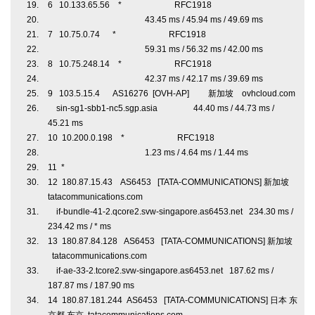
6 10.133.65.56 * RFC1918
43.45 ms / 45.94 ms / 49.69 ms
7 10.75.0.74 * RFC1918
59.31 ms / 56.32 ms / 42.00 ms
8 10.75.248.14 * RFC1918
42.37 ms / 42.17 ms / 39.69 ms
9 103.5.15.4 AS16276 [OVH-AP] 新加坡 ovhcloud.com
sin-sg1-sbb1-nc5.sgp.asia 44.40 ms / 44.73 ms /
45.21 ms
10 10.200.0.198 * RFC1918
1.23 ms / 4.64 ms / 1.44 ms
11 *
12 180.87.15.43 AS6453 [TATA-COMMUNICATIONS] 新加坡
tatacommunications.com
if-bundle-41-2.qcore2.svw-singapore.as6453.net 234.30 ms /
234.42 ms / * ms
13 180.87.84.128 AS6453 [TATA-COMMUNICATIONS] 新加坡
tatacommunications.com
if-ae-33-2.tcore2.svw-singapore.as6453.net 187.62 ms /
187.87 ms / 187.90 ms
14 180.87.181.244 AS6453 [TATA-COMMUNICATIONS] 日本 东