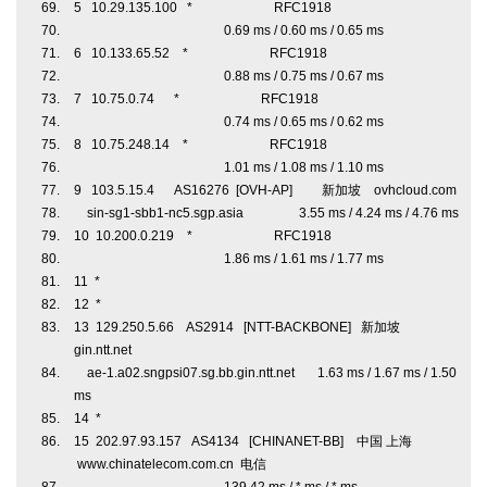
5 10.29.135.100 * RFC1918
0.69 ms / 0.60 ms / 0.65 ms
6 10.133.65.52 * RFC1918
0.88 ms / 0.75 ms / 0.67 ms
7 10.75.0.74 * RFC1918
0.74 ms / 0.65 ms / 0.62 ms
8 10.75.248.14 * RFC1918
1.01 ms / 1.08 ms / 1.10 ms
9 103.5.15.4 AS16276 [OVH-AP] 新加坡 ovhcloud.com
sin-sg1-sbb1-nc5.sgp.asia 3.55 ms / 4.24 ms / 4.76 ms
10 10.200.0.219 * RFC1918
1.86 ms / 1.61 ms / 1.77 ms
11 *
12 *
13 129.250.5.66 AS2914 [NTT-BACKBONE] 新加坡
gin.ntt.net
ae-1.a02.sngpsi07.sg.bb.gin.ntt.net 1.63 ms / 1.67 ms / 1.50
ms
14 *
15 202.97.93.157 AS4134 [CHINANET-BB] 中国 上海
www.chinatelecom.com.cn 电信