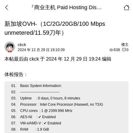
『商业主机 Paid Hosting Discussion』
新加坡OVH-（1C/2G/20GB/100 Mbps
unmetered/11.59刀年）
ckck
楼主
2024 年 12 月 29 日 19:10:39
638
0
本帖最后由 ckck 于 2024 年 12 月 29 日 19:24 编辑
体检报告：
Basic System Information:
---------------------------------
Uptime : 0 days, 0 hours, 8 minutes
Processor : Intel Core Processor (Haswell, no TSX)
CPU cores : 1 @ 2399.996 MHz
AES-NI : ✔ Enabled
VM-x/AMD-V : ✔ Enabled
RAM : 1.9 GiB