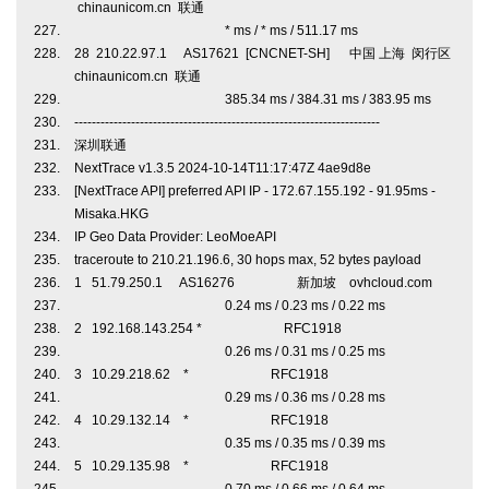
chinaunicom.cn 联通
* ms / * ms / 511.17 ms
28 210.22.97.1 AS17621 [CNCNET-SH] 中国 上海 闵行区
chinaunicom.cn 联通
385.34 ms / 384.31 ms / 383.95 ms
----------------------------------------------------------------------
深圳联通
NextTrace v1.3.5 2024-10-14T11:17:47Z 4ae9d8e
[NextTrace API] preferred API IP - 172.67.155.192 - 91.95ms -
Misaka.HKG
IP Geo Data Provider: LeoMoeAPI
traceroute to 210.21.196.6, 30 hops max, 52 bytes payload
1 51.79.250.1 AS16276 新加坡 ovhcloud.com
0.24 ms / 0.23 ms / 0.22 ms
2 192.168.143.254 * RFC1918
0.26 ms / 0.31 ms / 0.25 ms
3 10.29.218.62 * RFC1918
0.29 ms / 0.36 ms / 0.28 ms
4 10.29.132.14 * RFC1918
0.35 ms / 0.35 ms / 0.39 ms
5 10.29.135.98 * RFC1918