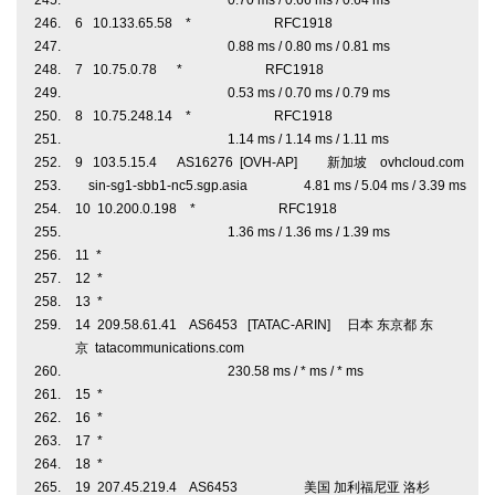
0.70 ms / 0.66 ms / 0.64 ms
6 10.133.65.58 * RFC1918
0.88 ms / 0.80 ms / 0.81 ms
7 10.75.0.78 * RFC1918
0.53 ms / 0.70 ms / 0.79 ms
8 10.75.248.14 * RFC1918
1.14 ms / 1.14 ms / 1.11 ms
9 103.5.15.4 AS16276 [OVH-AP] 新加坡 ovhcloud.com
sin-sg1-sbb1-nc5.sgp.asia 4.81 ms / 5.04 ms / 3.39 ms
10 10.200.0.198 * RFC1918
1.36 ms / 1.36 ms / 1.39 ms
11 *
12 *
13 *
14 209.58.61.41 AS6453 [TATAC-ARIN] 日本 东京都 东
京 tatacommunications.com
230.58 ms / * ms / * ms
15 *
16 *
17 *
18 *
19 207.45.219.4 AS6453 美国 加利福尼亚 洛杉