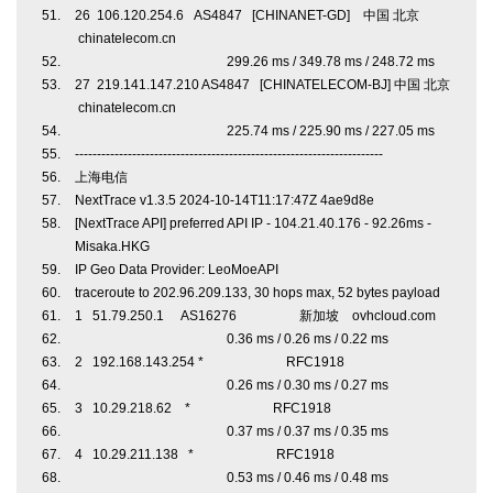
26 106.120.254.6 AS4847 [CHINANET-GD] 中国 北京
chinatelecom.cn
299.26 ms / 349.78 ms / 248.72 ms
27 219.141.147.210 AS4847 [CHINATELECOM-BJ] 中国 北京
chinatelecom.cn
225.74 ms / 225.90 ms / 227.05 ms
----------------------------------------------------------------------
上海电信
NextTrace v1.3.5 2024-10-14T11:17:47Z 4ae9d8e
[NextTrace API] preferred API IP - 104.21.40.176 - 92.26ms -
Misaka.HKG
IP Geo Data Provider: LeoMoeAPI
traceroute to 202.96.209.133, 30 hops max, 52 bytes payload
1 51.79.250.1 AS16276 新加坡 ovhcloud.com
0.36 ms / 0.26 ms / 0.22 ms
2 192.168.143.254 * RFC1918
0.26 ms / 0.30 ms / 0.27 ms
3 10.29.218.62 * RFC1918
0.37 ms / 0.37 ms / 0.35 ms
4 10.29.211.138 * RFC1918
0.53 ms / 0.46 ms / 0.48 ms