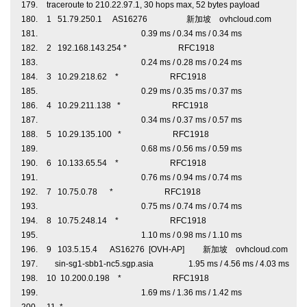
traceroute to 210.22.97.1, 30 hops max, 52 bytes payload
1 51.79.250.1 AS16276 新加坡 ovhcloud.com
0.39 ms / 0.34 ms / 0.34 ms
2 192.168.143.254 * RFC1918
0.24 ms / 0.28 ms / 0.24 ms
3 10.29.218.62 * RFC1918
0.29 ms / 0.35 ms / 0.37 ms
4 10.29.211.138 * RFC1918
0.34 ms / 0.37 ms / 0.57 ms
5 10.29.135.100 * RFC1918
0.68 ms / 0.56 ms / 0.59 ms
6 10.133.65.54 * RFC1918
0.76 ms / 0.94 ms / 0.74 ms
7 10.75.0.78 * RFC1918
0.75 ms / 0.74 ms / 0.74 ms
8 10.75.248.14 * RFC1918
1.10 ms / 0.98 ms / 1.10 ms
9 103.5.15.4 AS16276 [OVH-AP] 新加坡 ovhcloud.com
sin-sg1-sbb1-nc5.sgp.asia 1.95 ms / 4.56 ms / 4.03 ms
10 10.200.0.198 * RFC1918
1.69 ms / 1.36 ms / 1.42 ms