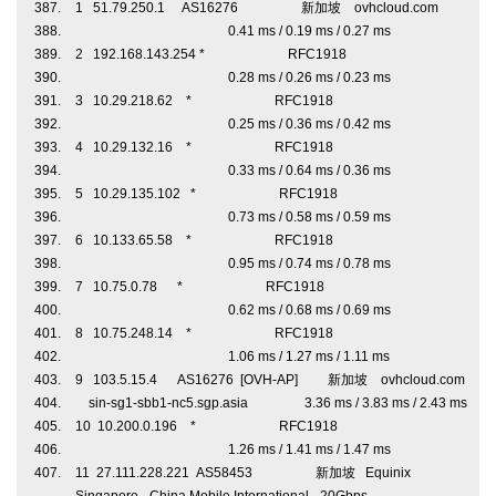
1 51.79.250.1 AS16276 新加坡 ovhcloud.com
0.41 ms / 0.19 ms / 0.27 ms
2 192.168.143.254 * RFC1918
0.28 ms / 0.26 ms / 0.23 ms
3 10.29.218.62 * RFC1918
0.25 ms / 0.36 ms / 0.42 ms
4 10.29.132.16 * RFC1918
0.33 ms / 0.64 ms / 0.36 ms
5 10.29.135.102 * RFC1918
0.73 ms / 0.58 ms / 0.59 ms
6 10.133.65.58 * RFC1918
0.95 ms / 0.74 ms / 0.78 ms
7 10.75.0.78 * RFC1918
0.62 ms / 0.68 ms / 0.69 ms
8 10.75.248.14 * RFC1918
1.06 ms / 1.27 ms / 1.11 ms
9 103.5.15.4 AS16276 [OVH-AP] 新加坡 ovhcloud.com
sin-sg1-sbb1-nc5.sgp.asia 3.36 ms / 3.83 ms / 2.43 ms
10 10.200.0.196 * RFC1918
1.26 ms / 1.41 ms / 1.47 ms
11 27.111.228.221 AS58453 新加坡 Equinix