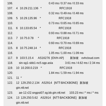
0.43 ms / 0.37 ms / 0.33 ms
4 10.29.211.136 * RFC1918
0.32 ms / 0.49 ms / 0.48 ms
5 10.29.135.96 * RFC1918
0.73 ms / 0.65 ms / 0.65 ms
6 10.133.65.54 * RFC1918
0.93 ms / 0.88 ms / 0.71 ms
7 10.75.0.78 * RFC1918
0.60 ms / 0.70 ms / 0.69 ms
8 10.75.248.14 * RFC1918
1.05 ms / 1.00 ms / 1.09 ms
9 103.5.15.4 AS16276 [OVH-AP] 新加坡 ovhcloud.com
sin-sg1-sbb1-nc5.sgp.asia 3.61 ms / 4.62 ms / 2.34 ms
10 10.200.0.219 * RFC1918
1.84 ms / 1.59 ms / 1.94 ms
11 *
12 129.250.2.134 AS2914 [NTT-BACKBONE] 新加坡
gin.ntt.net
ae-12.r22.sngpsi07.sg.bb.gin.ntt.net 103.23 ms / * ms / * ms
13 129.250.5.62 AS2914 [NTT-BACKBONE] 新加坡
gin.ntt.net