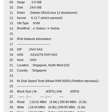
Swap : 3.0 GiB
Disk : 19.6 GiB
Distro : Debian GNU/Linux 12 (bookworm)
Kernel : 6.12.7-x64v3-xanmod1
VM Type : KVM
IPv4/IPv6 : ✔ Online / ✔ Online
IPv6 Network Information:
---------------------------------
ISP : OVH SAS
ASN : AS16276 OVH SAS
Host : OVH
Location : Singapore, North West (03)
Country : Singapore
fio Disk Speed Tests (Mixed R/W 50/50) (Partition /dev/sda1):
---------------------------------
Block Size | 4k (IOPS) | 64k (IOPS)
------ | --- ---- | ---- ----
Read | 16.01 MB/s (4.0k) | 208.85 MB/s (3.2k)
Write | 16.04 MB/s (4.0k) | 209.95 MB/s (3.2k)