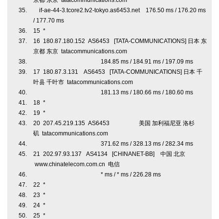
京都 东京 tatacommunications.com
if-ae-44-3.tcore2.tv2-tokyo.as6453.net 176.50 ms / 176.20 ms
/ 177.70 ms
15 *
16 180.87.180.152 AS6453 [TATA-COMMUNICATIONS] 日本 东
京都 东京 tatacommunications.com
184.85 ms / 184.91 ms / 197.09 ms
17 180.87.3.131 AS6453 [TATA-COMMUNICATIONS] 日本 千
叶县 千叶市 tatacommunications.com
181.13 ms / 180.66 ms / 180.60 ms
18 *
19 *
20 207.45.219.135 AS6453 美国 加利福尼亚 洛杉
矶 tatacommunications.com
371.62 ms / 328.13 ms / 282.34 ms
21 202.97.93.137 AS4134 [CHINANET-BB] 中国 北京
www.chinatelecom.com.cn 电信
* ms / * ms / 226.28 ms
22 *
23 *
24 *
25 *