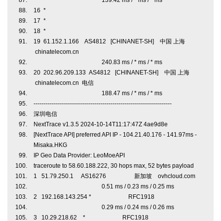
139.42 ms / * ms / * ms
16 *
17 *
18 *
19 61.152.1.166 AS4812 [CHINANET-SH] 中国 上海
chinatelecom.cn
240.83 ms / * ms / * ms
20 202.96.209.133 AS4812 [CHINANET-SH] 中国 上海
chinatelecom.cn 电信
188.47 ms / * ms / * ms
----------------------------------------------------------------------
深圳电信
NextTrace v1.3.5 2024-10-14T11:17:47Z 4ae9d8e
[NextTrace API] preferred API IP - 104.21.40.176 - 141.97ms -
Misaka.HKG
IP Geo Data Provider: LeoMoeAPI
traceroute to 58.60.188.222, 30 hops max, 52 bytes payload
1 51.79.250.1 AS16276 新加坡 ovhcloud.com
0.51 ms / 0.23 ms / 0.25 ms
2 192.168.143.254 * RFC1918
0.29 ms / 0.24 ms / 0.26 ms
3 10.29.218.62 * RFC1918