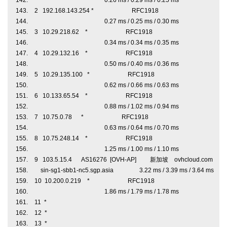
0.26 ms / 0.29 ms / 0.25 ms
2 192.168.143.254 * RFC1918
0.27 ms / 0.25 ms / 0.30 ms
3 10.29.218.62 * RFC1918
0.34 ms / 0.34 ms / 0.35 ms
4 10.29.132.16 * RFC1918
0.50 ms / 0.40 ms / 0.36 ms
5 10.29.135.100 * RFC1918
0.62 ms / 0.66 ms / 0.63 ms
6 10.133.65.54 * RFC1918
0.88 ms / 1.02 ms / 0.94 ms
7 10.75.0.78 * RFC1918
0.63 ms / 0.64 ms / 0.70 ms
8 10.75.248.14 * RFC1918
1.25 ms / 1.00 ms / 1.10 ms
9 103.5.15.4 AS16276 [OVH-AP] 新加坡 ovhcloud.com
sin-sg1-sbb1-nc5.sgp.asia 3.22 ms / 3.39 ms / 3.64 ms
10 10.200.0.219 * RFC1918
1.86 ms / 1.79 ms / 1.78 ms
11 *
12 *
13 *