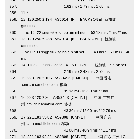
10 10.200.0.219 * RFC1918
1.62 ms / 1.73 ms / 1.65 ms
11 *
12 129.250.2.134 AS2914 [NTT-BACKBONE] 新加坡
gin.ntt.net
ae-12.r22.sngpsi07.sg.bb.gin.ntt.net 53.18 ms / * ms / * ms
13 129.250.5.238 AS2914 [NTT-BACKBONE] 新加坡
gin.ntt.net
ae-0.a03.sngpsi07.sg.bb.gin.ntt.net 1.43 ms / 1.51 ms / 1.46
ms
14 116.51.17.238 AS2914 [NTT-GIN] 新加坡 gin.ntt.net
2.19 ms / 2.43 ms / 2.72 ms
15 223.120.2.105 AS58453 [CMI-INT] 中国 香港
cmi.chinamobile.com 移动
35.34 ms / 85.30 ms / * ms
16 223.120.2.86 AS58453 [CMI-INT] 中国 广东 广
州 cmi.chinamobile.com 移动
43.36 ms / 42.60 ms / 42.79 ms
17 221.183.55.82 AS9808 [CMNET] 中国 广东 广
州 chinamobileltd.com 移动
41.06 ms / 40.94 ms / 41.17 ms
18 221.183.92.21 AS9808 [CMNET] 中国 广东 广州 I-C