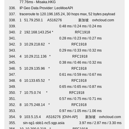
77.76ms - Misaka.HKG
IP Geo Data Provider: LeoMoeAPI
traceroute to 120.196.165.24, 30 hops max, 52 bytes payload
1 51.79.250.1 AS16276 新加坡 ovhcloud.com
0.48 ms / 0.24 ms / 0.24 ms
2 192.168.143.254 * RFC1918
0.28 ms / 0.23 ms / 0.27 ms
3 10.29.218.62 * RFC1918
0.29 ms / 0.33 ms / 0.32 ms
4 10.29.211.136 * RFC1918
0.38 ms / 0.46 ms / 0.32 ms
5 10.29.135.96 * RFC1918
0.61 ms / 0.59 ms / 0.67 ms
6 10.133.65.52 * RFC1918
0.65 ms / 0.65 ms / 0.87 ms
7 10.75.0.74 * RFC1918
0.57 ms / 0.75 ms / 0.71 ms
8 10.75.248.14 * RFC1918
0.97 ms / 1.05 ms / 1.06 ms
9 103.5.15.4 AS16276 [OVH-AP] 新加坡 ovhcloud.com
sin-sg1-sbb1-nc5.sgp.asia 3.97 ms / 2.87 ms / 3.30 ms