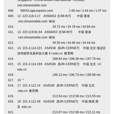
Singapore - China Mobile International - 20Gbps
cmi.chinamobile.com
58453.sgw.equinix.com 1.66 ms / 1.64 ms / 1.47 ms
12 223.118.4.17 AS58453 [CMI-INT] 中国 香港
cmi.chinamobile.com 移动
34.72 ms / 34.78 ms / 34.84 ms
13 223.119.81.94 AS58453 [CMI-INT] 中国 香港
cmi.chinamobile.com 移动
34.50 ms / 34.46 ms / 34.44 ms
14 101.4.114.221 AS4538 [BJR-CERNET] 中国 北京 海淀区
清华园李兆基科技大楼 X-I edu.cn 教育网
198.83 ms / 196.28 ms / 197.70 ms
15 101.4.114.169 AS4538 [BJR-CERNET] 中国 北京 I-C
edu.cn
196.13 ms / 196.73 ms / 195.98 ms
16 *
17 101.4.112.14 AS4538 [BJR-CERNET] 中国 北京
edu.cn 教育网
213.54 ms / 213.58 ms / 213.55 ms
18 101.4.112.49 AS4538 [BJR-CERNET] 中国 陕西 西
安 edu.cn
213.07 ms / 212.98 ms / 213.11 ms