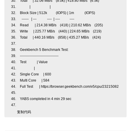
Total | 32.06 MB/s (8.0k) | 418.80 MB/s (6.5k)
| |
Block Size | 512k (IOPS) | 1m (IOPS)
------ | --- ---- | ---- ----
Read | 214.38 MB/s (418) | 210.62 MB/s (205)
Write | 225.77 MB/s (440) | 224.65 MB/s (219)
Total | 440.16 MB/s (858) | 435.27 MB/s (424)
Geekbench 5 Benchmark Test:
---------------------------------
Test | Value
|
Single Core | 600
Multi Core | 584
Full Test | https://browser.geekbench.com/v5/cpu/23215082
YABS completed in 4 min 29 sec
复制代码