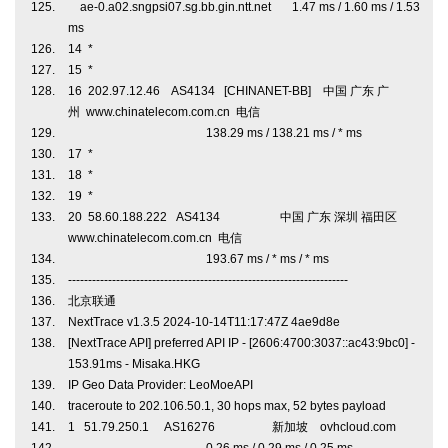
ae-0.a02.sngpsi07.sg.bb.gin.ntt.net 1.47 ms / 1.60 ms / 1.53
ms
14 *
15 *
16 202.97.12.46 AS4134 [CHINANET-BB] 中国 广东 广
州 www.chinatelecom.com.cn 电信
138.29 ms / 138.21 ms / * ms
17 *
18 *
19 *
20 58.60.188.222 AS4134 中国 广东 深圳 福田区
www.chinatelecom.com.cn 电信
193.67 ms / * ms / * ms
----------------------------------------------------------------------
北京联通
NextTrace v1.3.5 2024-10-14T11:17:47Z 4ae9d8e
[NextTrace API] preferred API IP - [2606:4700:3037::ac43:9bc0] -
153.91ms - Misaka.HKG
IP Geo Data Provider: LeoMoeAPI
traceroute to 202.106.50.1, 30 hops max, 52 bytes payload
1 51.79.250.1 AS16276 新加坡 ovhcloud.com