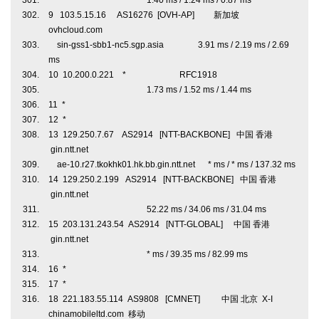
1.40 ms / 1.24 ms / 0.87 ms
9 103.5.15.16 AS16276 [OVH-AP] 新加坡
ovhcloud.com
sin-gss1-sbb1-nc5.sgp.asia 3.91 ms / 2.19 ms / 2.69
ms
10 10.200.0.221 * RFC1918
1.73 ms / 1.52 ms / 1.44 ms
11 *
12 *
13 129.250.7.67 AS2914 [NTT-BACKBONE] 中国 香港
gin.ntt.net
ae-10.r27.tkokhk01.hk.bb.gin.ntt.net * ms / * ms / 137.32 ms
14 129.250.2.199 AS2914 [NTT-BACKBONE] 中国 香港
gin.ntt.net
52.22 ms / 34.06 ms / 31.04 ms
15 203.131.243.54 AS2914 [NTT-GLOBAL] 中国 香港
gin.ntt.net
* ms / 39.35 ms / 82.99 ms
16 *
17 *
18 221.183.55.114 AS9808 [CMNET] 中国 北京 X-I
chinamobileltd.com 移动