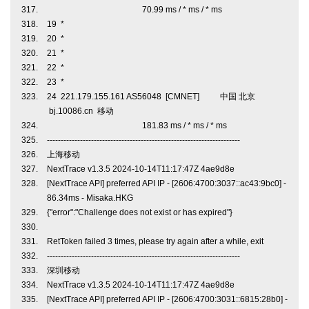
70.99 ms / * ms / * ms
19 *
20 *
21 *
22 *
23 *
24 221.179.155.161 AS56048 [CMNET] 中国 北京
bj.10086.cn 移动
181.83 ms / * ms / * ms
----------------------------------------------------------------------
上海移动
NextTrace v1.3.5 2024-10-14T11:17:47Z 4ae9d8e
[NextTrace API] preferred API IP - [2606:4700:3037::ac43:9bc0] -
86.34ms - Misaka.HKG
{"error":"Challenge does not exist or has expired"}
RetToken failed 3 times, please try again after a while, exit
----------------------------------------------------------------------
深圳移动
NextTrace v1.3.5 2024-10-14T11:17:47Z 4ae9d8e
[NextTrace API] preferred API IP - [2606:4700:3031::6815:28b0] -