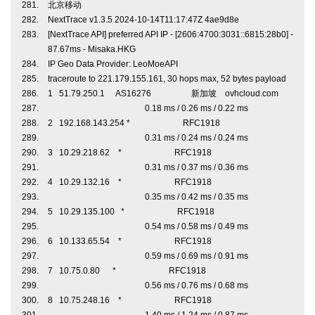
北京移动
NextTrace v1.3.5 2024-10-14T11:17:47Z 4ae9d8e
[NextTrace API] preferred API IP - [2606:4700:3031::6815:28b0] -
87.67ms - Misaka.HKG
IP Geo Data Provider: LeoMoeAPI
traceroute to 221.179.155.161, 30 hops max, 52 bytes payload
1 51.79.250.1 AS16276 新加坡 ovhcloud.com
0.18 ms / 0.26 ms / 0.22 ms
2 192.168.143.254 * RFC1918
0.31 ms / 0.24 ms / 0.24 ms
3 10.29.218.62 * RFC1918
0.31 ms / 0.37 ms / 0.36 ms
4 10.29.132.16 * RFC1918
0.35 ms / 0.42 ms / 0.35 ms
5 10.29.135.100 * RFC1918
0.54 ms / 0.58 ms / 0.49 ms
6 10.133.65.54 * RFC1918
0.59 ms / 0.69 ms / 0.91 ms
7 10.75.0.80 * RFC1918
0.56 ms / 0.76 ms / 0.68 ms
8 10.75.248.16 * RFC1918