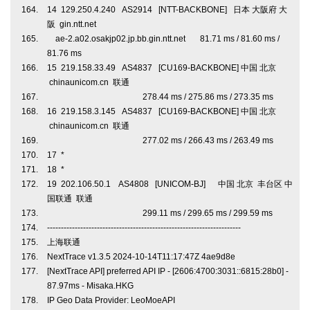
14 129.250.4.240 AS2914 [NTT-BACKBONE] 日本 大阪府 大
阪 gin.ntt.net
ae-2.a02.osakjp02.jp.bb.gin.ntt.net 81.71 ms / 81.60 ms /
81.76 ms
15 219.158.33.49 AS4837 [CU169-BACKBONE] 中国 北京
chinaunicom.cn 联通
278.44 ms / 275.86 ms / 273.35 ms
16 219.158.3.145 AS4837 [CU169-BACKBONE] 中国 北京
chinaunicom.cn 联通
277.02 ms / 266.43 ms / 263.49 ms
17 *
18 *
19 202.106.50.1 AS4808 [UNICOM-BJ] 中国 北京 丰台区 中
国联通 联通
299.11 ms / 299.65 ms / 299.59 ms
----------------------------------------------------------------------
上海联通
NextTrace v1.3.5 2024-10-14T11:17:47Z 4ae9d8e
[NextTrace API] preferred API IP - [2606:4700:3031::6815:28b0] -
87.97ms - Misaka.HKG
IP Geo Data Provider: LeoMoeAPI