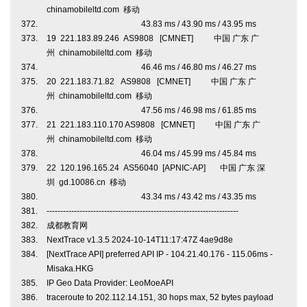
chinamobileltd.com 移动
43.83 ms / 43.90 ms / 43.95 ms
19 221.183.89.246 AS9808 [CMNET] 中国 广东 广
州 chinamobileltd.com 移动
46.46 ms / 46.80 ms / 46.27 ms
20 221.183.71.82 AS9808 [CMNET] 中国 广东 广
州 chinamobileltd.com 移动
47.56 ms / 46.98 ms / 61.85 ms
21 221.183.110.170 AS9808 [CMNET] 中国 广东 广
州 chinamobileltd.com 移动
46.04 ms / 45.99 ms / 45.84 ms
22 120.196.165.24 AS56040 [APNIC-AP] 中国 广东 深
圳 gd.10086.cn 移动
43.34 ms / 43.42 ms / 43.35 ms
----------------------------------------------------------------------
成都教育网
NextTrace v1.3.5 2024-10-14T11:17:47Z 4ae9d8e
[NextTrace API] preferred API IP - 104.21.40.176 - 115.06ms -
Misaka.HKG
IP Geo Data Provider: LeoMoeAPI
traceroute to 202.112.14.151, 30 hops max, 52 bytes payload