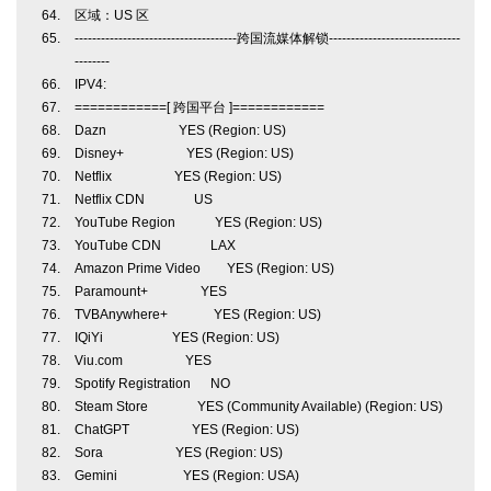
区域：US 区
-------------------------------------跨国流媒体解锁------------------------------
--------
IPV4:
============[ 跨国平台 ]============
Dazn YES (Region: US)
Disney+ YES (Region: US)
Netflix YES (Region: US)
Netflix CDN US
YouTube Region YES (Region: US)
YouTube CDN LAX
Amazon Prime Video YES (Region: US)
Paramount+ YES
TVBAnywhere+ YES (Region: US)
IQiYi YES (Region: US)
Viu.com YES
Spotify Registration NO
Steam Store YES (Community Available) (Region: US)
ChatGPT YES (Region: US)
Sora YES (Region: US)
Gemini YES (Region: USA)