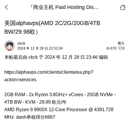
『商业主机 Paid Hosting Discussion』
美国alphavps(AMD 2C/2G/20GB/4TB
BW/29.98欧）
ckck
楼主
2024 年 12 月 28 日 22:51:04
679
0
本帖最后由 ckck 于 2024 年 12 月 28 日 23:46 编辑
https://alphavps.com/clients/clientarea.php?
action=services
2GB RAM - 2x Ryzen 3.8GHz+ vCores - 20GB NVMe -
4TB BW - KVM - 29.99 欧元/年
AMD Ryzen 9 9900X 12-Core Processor @ 4391.728
MHz danh单核得分6667