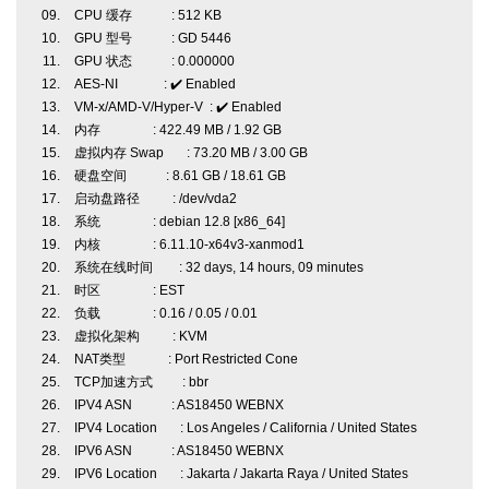
CPU 缓存 : 512 KB
GPU 型号 : GD 5446
GPU 状态 : 0.000000
AES-NI : ✔️ Enabled
VM-x/AMD-V/Hyper-V : ✔️ Enabled
内存 : 422.49 MB / 1.92 GB
虚拟内存 Swap : 73.20 MB / 3.00 GB
硬盘空间 : 8.61 GB / 18.61 GB
启动盘路径 : /dev/vda2
系统 : debian 12.8 [x86_64]
内核 : 6.11.10-x64v3-xanmod1
系统在线时间 : 32 days, 14 hours, 09 minutes
时区 : EST
负载 : 0.16 / 0.05 / 0.01
虚拟化架构 : KVM
NAT类型 : Port Restricted Cone
TCP加速方式 : bbr
IPV4 ASN : AS18450 WEBNX
IPV4 Location : Los Angeles / California / United States
IPV6 ASN : AS18450 WEBNX
IPV6 Location : Jakarta / Jakarta Raya / United States