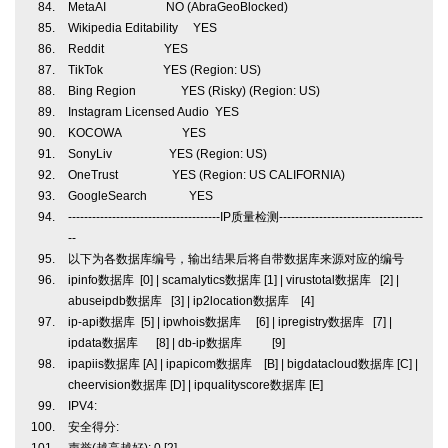
MetaAI NO (AbraGeoBlocked)
Wikipedia Editability YES
Reddit YES
TikTok YES (Region: US)
Bing Region YES (Risky) (Region: US)
Instagram Licensed Audio YES
KOCOWA YES
SonyLiv YES (Region: US)
OneTrust YES (Region: US CALIFORNIA)
GoogleSearch YES
--------------------------------------IP质量检测------------------------------------
--
以下为各数据库编号，输出结果后将自带数据库来源对应的编号
ipinfo数据库 [0] | scamalytics数据库 [1] | virustotal数据库 [2] |
abuseipdb数据库 [3] | ip2location数据库 [4]
ip-api数据库 [5] | ipwhois数据库 [6] | ipregistry数据库 [7] |
ipdata数据库 [8] | db-ip数据库 [9]
ipapiis数据库 [A] | ipapicom数据库 [B] | bigdatacloud数据库 [C] |
cheervision数据库 [D] | ipqualityscore数据库 [E]
IPV4:
安全得分: