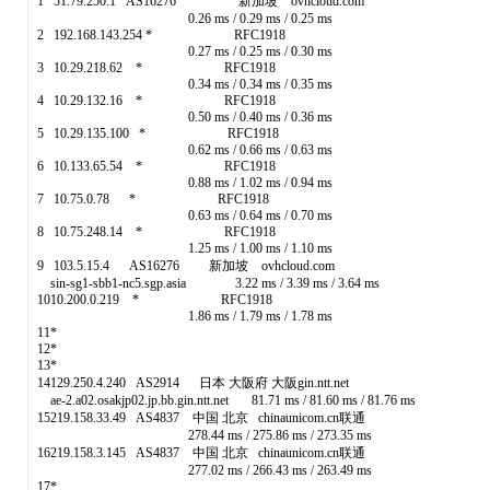
1 51.79.250.1 AS16276 新加坡 ovhcloud.com
0.26 ms / 0.29 ms / 0.25 ms
2 192.168.143.254 * RFC1918
0.27 ms / 0.25 ms / 0.30 ms
3 10.29.218.62 * RFC1918
0.34 ms / 0.34 ms / 0.35 ms
4 10.29.132.16 * RFC1918
0.50 ms / 0.40 ms / 0.36 ms
5 10.29.135.100 * RFC1918
0.62 ms / 0.66 ms / 0.63 ms
6 10.133.65.54 * RFC1918
0.88 ms / 1.02 ms / 0.94 ms
7 10.75.0.78 * RFC1918
0.63 ms / 0.64 ms / 0.70 ms
8 10.75.248.14 * RFC1918
1.25 ms / 1.00 ms / 1.10 ms
9 103.5.15.4 AS16276 新加坡 ovhcloud.com
sin-sg1-sbb1-nc5.sgp.asia 3.22 ms / 3.39 ms / 3.64 ms
1010.200.0.219 * RFC1918
1.86 ms / 1.79 ms / 1.78 ms
11*
12*
13*
14129.250.4.240 AS2914 日本 大阪府 大阪gin.ntt.net
ae-2.a02.osakjp02.jp.bb.gin.ntt.net 81.71 ms / 81.60 ms / 81.76 ms
15219.158.33.49 AS4837 中国 北京 chinaunicom.cn联通
278.44 ms / 275.86 ms / 273.35 ms
16219.158.3.145 AS4837 中国 北京 chinaunicom.cn联通
277.02 ms / 266.43 ms / 263.49 ms
17*