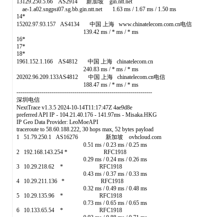
13129.250.5.66 AS2914 新加坡 gin.ntt.net
ae-1.a02.sngpsi07.sg.bb.gin.ntt.net 1.63 ms / 1.67 ms / 1.50 ms
14*
15202.97.93.157 AS4134 中国 上海 www.chinatelecom.com.cn电信
139.42 ms / * ms / * ms
16*
17*
18*
1961.152.1.166 AS4812 中国 上海 chinatelecom.cn
240.83 ms / * ms / * ms
20202.96.209.133AS4812 中国 上海 chinatelecom.cn电信
188.47 ms / * ms / * ms
----------------------------------------------------------------------
深圳电信
NextTrace v1.3.5 2024-10-14T11:17:47Z 4ae9d8e
preferred API IP - 104.21.40.176 - 141.97ms - Misaka.HKG
IP Geo Data Provider: LeoMoeAPI
traceroute to 58.60.188.222, 30 hops max, 52 bytes payload
1 51.79.250.1 AS16276 新加坡 ovhcloud.com
0.51 ms / 0.23 ms / 0.25 ms
2 192.168.143.254 * RFC1918
0.29 ms / 0.24 ms / 0.26 ms
3 10.29.218.62 * RFC1918
0.43 ms / 0.37 ms / 0.33 ms
4 10.29.211.136 * RFC1918
0.32 ms / 0.49 ms / 0.48 ms
5 10.29.135.96 * RFC1918
0.73 ms / 0.65 ms / 0.65 ms
6 10.133.65.54 * RFC1918