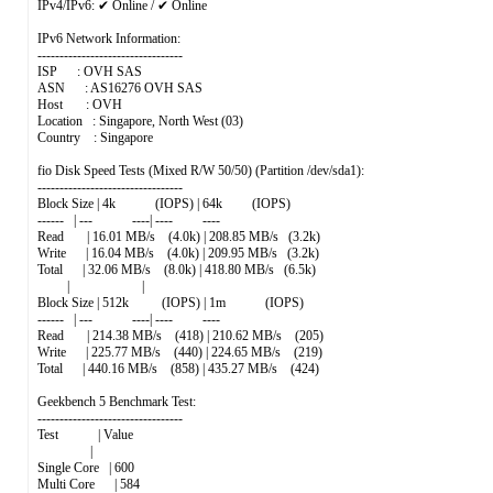
IPv4/IPv6: ✔ Online / ✔ Online
IPv6 Network Information:
---------------------------------
ISP : OVH SAS
ASN : AS16276 OVH SAS
Host : OVH
Location : Singapore, North West (03)
Country : Singapore
fio Disk Speed Tests (Mixed R/W 50/50) (Partition /dev/sda1):
---------------------------------
Block Size | 4k (IOPS) | 64k (IOPS)
------ | --- ----| ---- ----
Read | 16.01 MB/s (4.0k) | 208.85 MB/s (3.2k)
Write | 16.04 MB/s (4.0k) | 209.95 MB/s (3.2k)
Total | 32.06 MB/s (8.0k) | 418.80 MB/s (6.5k)
| |
Block Size | 512k (IOPS) | 1m (IOPS)
------ | --- ----| ---- ----
Read | 214.38 MB/s (418) | 210.62 MB/s (205)
Write | 225.77 MB/s (440) | 224.65 MB/s (219)
Total | 440.16 MB/s (858) | 435.27 MB/s (424)
Geekbench 5 Benchmark Test:
---------------------------------
Test | Value
|
Single Core | 600
Multi Core | 584