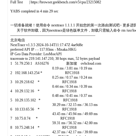
Full Test | https://browser.geekbench.com/v5/cpu/23215082
YABS completed in 4 min 29 sec
一切准备就绪！使用命令 nexttrace 1.1.1.1 开始您的第一次路由测试吧~ 更多进阶命
关于软件卸载，因为nexttrace是绿色版单文件，卸载只需输入命令 rm /usr/local/bin
----------------------------------------------------------------------
北京电信
NextTrace v1.3.5 2024-10-14T11:17:47Z 4ae9d8e
preferred API IP - - 117.93ms - Misaka.HKG
IP Geo Data Provider: LeoMoeAPI
traceroute to 219.141.147.210, 30 hops max, 52 bytes payload
1 51.79.250.1 AS16276 新加坡 ovhcloud.com
0.19 ms / 3.81 ms / 0.19 ms
2 192.168.143.254 * RFC1918
0.25 ms / 0.17 ms / 0.24 ms
3 10.29.218.62 * RFC1918
0.44 ms / 0.34 ms / 0.39 ms
4 10.29.132.16 * RFC1918
0.48 ms / 0.41 ms / 0.37 ms
5 10.29.135.102 * RFC1918
30.29 ms / 32.15 ms / 36.13 ms
6 10.133.65.56 * RFC1918
43.45 ms / 45.94 ms / 49.69 ms
7 10.75.0.74 * RFC1918
59.31 ms / 56.32 ms / 42.00 ms
8 10.75.248.14 * RFC1918
42.37 ms / 42.17 ms / 39.69 ms