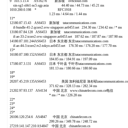
9 103.5.15.4 AS16276 新加坡 ovhcloud.com
sin-sg1-sbb1-nc5.sgp.asia 44.40 ms / 44.73 ms / 45.21 ms
1010.200.0.198 * RFC1918
1.23 ms / 4.64 ms / 1.44 ms
11*
12180.87.15.43 AS6453 新加坡 tatacommunications.com
if-bundle-41-2.qcore2.svw-singapore.as6453.net 234.30 ms / 234.42 ms / * ms
13180.87.84.128 AS6453 新加坡 tatacommunications.com
if-ae-33-2.tcore2.svw-singapore.as6453.net 187.62 ms / 187.87 ms / 187.90 ms
14180.87.181.244AS6453 日本 东京都 东京tatacommunications.com
if-ae-44-3.tcore2.tv2-tokyo.as6453.net 176.50 ms / 176.20 ms / 177.70 ms
15*
16180.87.180.152AS6453 日本 东京都 东京tatacommunications.com
184.85 ms / 184.91 ms / 197.09 ms
17180.87.3.131 AS6453 日本 千叶县 千叶市tatacommunications.com
181.13 ms / 180.66 ms / 180.60 ms
18*
19*
20207.45.219.135AS6453 美国 加利福尼亚 洛杉矶tatacommunications.c
371.62 ms / 328.13 ms / 282.34 ms
21202.97.93.137 AS4134 中国 北京 www.chinatelecom.com.cn电信
* ms / * ms / 226.28 ms
22*
23*
24*
25*
26106.120.254.6 AS4847 中国 北京 chinatelecom.cn
299.26 ms / 349.78 ms / 248.72 ms
27219.141.147.210 AS4847 中国 北京 chinatelecom.cn