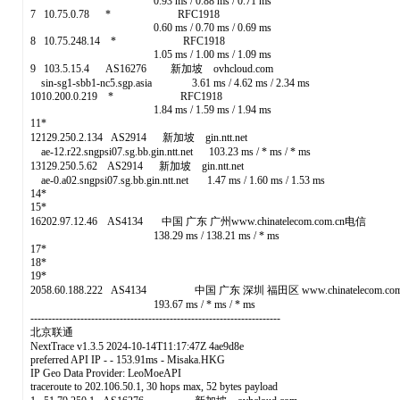
0.93 ms / 0.88 ms / 0.71 ms
7 10.75.0.78 * RFC1918
0.60 ms / 0.70 ms / 0.69 ms
8 10.75.248.14 * RFC1918
1.05 ms / 1.00 ms / 1.09 ms
9 103.5.15.4 AS16276 新加坡 ovhcloud.com
sin-sg1-sbb1-nc5.sgp.asia 3.61 ms / 4.62 ms / 2.34 ms
1010.200.0.219 * RFC1918
1.84 ms / 1.59 ms / 1.94 ms
11*
12129.250.2.134 AS2914 新加坡 gin.ntt.net
ae-12.r22.sngpsi07.sg.bb.gin.ntt.net 103.23 ms / * ms / * ms
13129.250.5.62 AS2914 新加坡 gin.ntt.net
ae-0.a02.sngpsi07.sg.bb.gin.ntt.net 1.47 ms / 1.60 ms / 1.53 ms
14*
15*
16202.97.12.46 AS4134 中国 广东 广州www.chinatelecom.com.cn电信
138.29 ms / 138.21 ms / * ms
17*
18*
19*
2058.60.188.222 AS4134 中国 广东 深圳 福田区 www.chinatelecom.co
193.67 ms / * ms / * ms
----------------------------------------------------------------------
北京联通
NextTrace v1.3.5 2024-10-14T11:17:47Z 4ae9d8e
preferred API IP - - 153.91ms - Misaka.HKG
IP Geo Data Provider: LeoMoeAPI
traceroute to 202.106.50.1, 30 hops max, 52 bytes payload