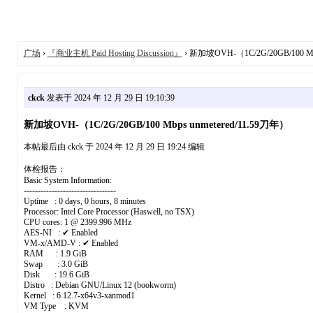
广场
›
『商业主机 Paid Hosting Discussion』
› 新加坡OVH-（1C/2G/20GB/100 Mb
ckck
发表于 2024 年 12 月 29 日 19:10:39
新加坡OVH-（1C/2G/20GB/100 Mbps unmetered/11.59刀年）
本帖最后由 ckck 于 2024 年 12 月 29 日 19:24 编辑
体检报告：
Basic System Information:
---------------------------------
Uptime : 0 days, 0 hours, 8 minutes
Processor: Intel Core Processor (Haswell, no TSX)
CPU cores: 1 @ 2399.996 MHz
AES-NI : ✔ Enabled
VM-x/AMD-V : ✔ Enabled
RAM : 1.9 GiB
Swap : 3.0 GiB
Disk : 19.6 GiB
Distro : Debian GNU/Linux 12 (bookworm)
Kernel : 6.12.7-x64v3-xanmod1
VM Type : KVM