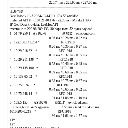
225.74 ms / 225.90 ms / 227.05 ms
----------------------------------------------------------------------
上海电信
NextTrace v1.3.5 2024-10-14T11:17:47Z 4ae9d8e
preferred API IP - 104.21.40.176 - 92.26ms - Misaka.HKG
IP Geo Data Provider: LeoMoeAPI
traceroute to 202.96.209.133, 30 hops max, 52 bytes payload
1 51.79.250.1 AS16276 新加坡 ovhcloud.com
0.36 ms / 0.26 ms / 0.22 ms
2 192.168.143.254 * RFC1918
0.26 ms / 0.30 ms / 0.27 ms
3 10.29.218.62 * RFC1918
0.37 ms / 0.37 ms / 0.35 ms
4 10.29.211.138 * RFC1918
0.53 ms / 0.46 ms / 0.48 ms
5 10.29.135.100 * RFC1918
0.69 ms / 0.60 ms / 0.65 ms
6 10.133.65.52 * RFC1918
0.88 ms / 0.75 ms / 0.67 ms
7 10.75.0.74 * RFC1918
0.74 ms / 0.65 ms / 0.62 ms
8 10.75.248.14 * RFC1918
1.01 ms / 1.08 ms / 1.10 ms
9 103.5.15.4 AS16276 新加坡 ovhcloud.com
sin-sg1-sbb1-nc5.sgp.asia 3.55 ms / 4.24 ms / 4.76 ms
1010.200.0.219 * RFC1918
1.86 ms / 1.61 ms / 1.77 ms
11*
12*