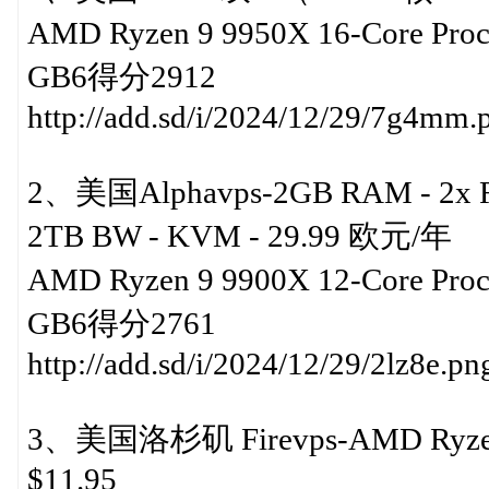
AMD Ryzen 9 9950X 16-Core P
GB6得分2912
http://add.sd/i/2024/12/29/7g4mm.
2、美国Alphavps-2GB RAM - 2x Ry
2TB BW - KVM - 29.99 欧元/年
AMD Ryzen 9 9900X 12-Core P
GB6得分2761
http://add.sd/i/2024/12/29/2lz8e.pn
3、美国洛杉矶 Firevps-AMD Ryzen 
$11.95