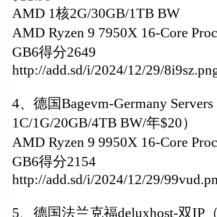
AMD 1核2G/30GB/1TB BW
AMD Ryzen 9 7950X 16-Core P
GB6得分2649
http://add.sd/i/2024/12/29/8i9sz.pn
4、德国Bagevm-Germany Serv
1C/1G/20GB/4TB BW/年$20）
AMD Ryzen 9 9950X 16-Core P
GB6得分2154
http://add.sd/i/2024/12/29/99vud.p
5、德国法兰克福deluxhost-双IP（AM