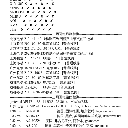
Office365 ✘ ✘ ✔ ✘ ✔ ✘
Yahoo ✘ ✔ ✘ ✘ ✘ ✘
MailCOM ✘ ✔ ✔ ✘ ✔ ✘
MailRU ✘ ✔ ✘ ✘ ✔ ✘
AOL ✘ ✔ ✘ ✘ ✘ ✘
GMX ✘ ✘ ✔ ✘ ✔ ✘
Sina ✘ ✔ ✔ ✘ ✔ ✘
-------------------------------------三网回程线路检测-------------------------------------
北京电信 219.141.140.10检测不到回程路由节点的IP地址
北京联通 202.106.195.68联通4837 [普通线路]
北京移动 221.179.155.161 移动CMI [普通线路]
上海电信 202.96.209.133检测不到回程路由节点的IP地址
上海联通 210.22.97.1 联通4837 [普通线路]
上海移动 211.136.112.200 移动CMI [普通线路]
广州电信 58.60.188.222 电信163 [普通线路]
广州联通 210.21.196.6 联通4837 [普通线路]
广州移动 120.196.165.24移动CMI [普通线路]
成都电信 61.139.2.69 电信163 [普通线路]
成都联通 119.6.6.6 联通4837 [普通线路]
成都移动 211.137.96.205移动CMI [普通线路]
-------------------------------------三网回程路由检测-------------------------------------
preferred API IP - 188.114.96.3 - 33.36ms - Misaka.BER
广州电信 - ICMP v4 - traceroute to 58.60.188.222, 30 hops max, 52 byte packets
1.98 ms AS63150 德国, 图林根州, 埃尔福特, bagevm.com
0.83 ms AS58212 德国, 黑森, 美因河畔法兰克福, dataforest.net
0.82 ms AS199524 美国, 弗吉尼亚州, 阿什本, gcore.com
0.95 ms AS1299 德国, 黑森州, 美因河畔法兰克福, arelion.com