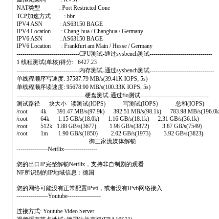
NAT类型 : Port Restricted Cone
TCP加速方式 : bbr
IPV4 ASN : AS63150 BAGE
IPV4 Location : Chang-hua / Changhua / Germany
IPV6 ASN : AS63150 BAGE
IPV6 Location : Frankfurt am Main / Hesse / Germany
--------------------------------CPU测试-通过sysbench测试--------------------------------
1 线程测试(单核)得分: 6427.23
--------------------------------内存测试-通过sysbench测试---------------------------------
单线程顺序写速度: 37587.79 MB/s(39.41K IOPS, 5s)
单线程顺序读速度: 95678.90 MB/s(100.33K IOPS, 5s)
-----------------------------------硬盘测试-通过fio测试-----------------------------------
测试路径 块大小 读测试(IOPS) 写测试(IOPS) 总和(IOPS)
/root 4k 391.47 MB/s(97.9k) 392.51 MB/s(98.1k) 783.98 MB/s(196.0
/root 64k 1.15 GB/s(18.0k) 1.16 GB/s(18.1k) 2.31 GB/s(36.1k)
/root 512k 1.88 GB/s(3677) 1.98 GB/s(3872) 3.87 GB/s(7549)
/root 1m 1.90 GB/s(1850) 2.02 GB/s(1973) 3.92 GB/s(3823)
-------------------------------------御三家流媒体解锁-------------------------------------
----------------Netflix-----------------
您的出口IP完整解锁Netflix，支持非自制剧的观看
NF所识别的IP地域信息：德国
您的网络可能没有正常配置IPv6，或者没有IPv6网络接入
----------------Youtube-----------------
连接方式: Youtube Video Server