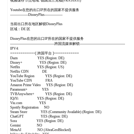
视频缓存节点地域: 德国法兰克福(FRA16S31)
Youtube在您的出口IP所在的国家不提供服务
---------------DisneyPlus---------------
当前出口所在地区解锁DisneyPlus
区域：DE 区
DisneyPlus在您的出口IP所在的国家不提供服务
-------------------------------------跨国流媒体解锁--------------------------------------
IPV4:
============[ 跨国平台 ]============
Dazn YES (Region: DE)
Disney+ YES (Region: DE)
Netflix YES (Region: US)
Netflix CDN DE
YouTube Region YES (Region: DE)
YouTube CDN FRA
Amazon Prime Video YES (Region: DE)
Paramount+ YES
TVBAnywhere+ YES (Region: DE)
IQiYi YES (Region: DE)
Viu.com YES
Spotify Registration NO
Steam Store YES (Community Available) (Region: DE)
ChatGPT YES (Region: DE)
Sora YES (Region: DE)
Gemini NO
MetaAI NO (AbraGeoBlocked)